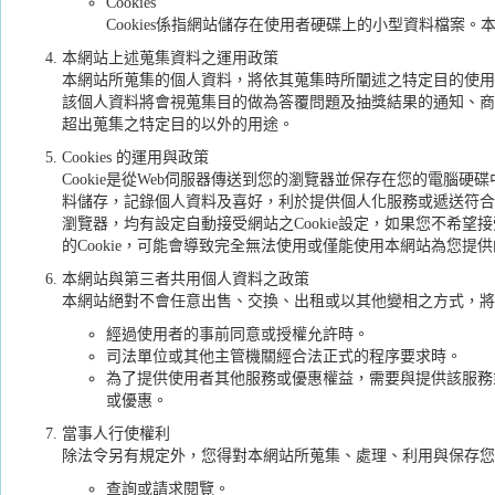
Cookies
Cookies係指網站儲存在使用者硬碟上的小型資料檔案。本
本網站上述蒐集資料之運用政策
本網站所蒐集的個人資料，將依其蒐集時所闡述之特定目的使用
該個人資料將會視蒐集目的做為答覆問題及抽獎結果的通知、商
超出蒐集之特定目的以外的用途。
Cookies 的運用與政策
Cookie是從Web伺服器傳送到您的瀏覽器並保存在您的電腦
料儲存，記錄個人資料及喜好，利於提供個人化服務或遞送符合
瀏覽器，均有設定自動接受網站之Cookie設定，如果您不希望接受
的Cookie，可能會導致完全無法使用或僅能使用本網站為您提
本網站與第三者共用個人資料之政策
本網站絕對不會任意出售、交換、出租或以其他變相之方式，將
經過使用者的事前同意或授權允許時。
司法單位或其他主管機關經合法正式的程序要求時。
為了提供使用者其他服務或優惠權益，需要與提供該服務
或優惠。
當事人行使權利
除法令另有規定外，您得對本網站所蒐集、處理、利用與保存您
查詢或請求閱覽。